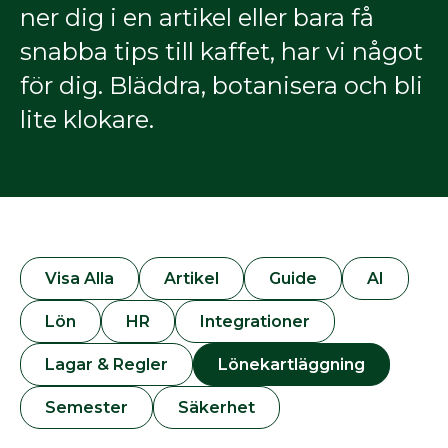
ner dig i en artikel eller bara få
snabba tips till kaffet, har vi något
för dig. Bläddra, botanisera och bli
lite klokare.
Visa Alla
Artikel
Guide
AI
Lön
HR
Integrationer
Lagar & Regler
Lönekartläggning
Semester
Säkerhet