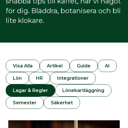
snabba tips till kaffet, har vi något
för dig. Bläddra, botanisera och bli
lite klokare.
Visa Alla
Artikel
Guide
AI
Lön
HR
Integrationer
Lagar & Regler
Lönekartläggning
Semester
Säkerhet