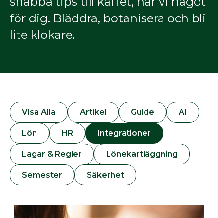
snabba tips till kaffet, har vi något
för dig. Bläddra, botanisera och bli
lite klokare.
Visa Alla
Artikel
Guide
AI
Lön
HR
Integrationer
Lagar & Regler
Lönekartläggning
Semester
Säkerhet