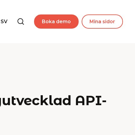
SV
Boka demo
Mina sidor
nyutvecklad API-