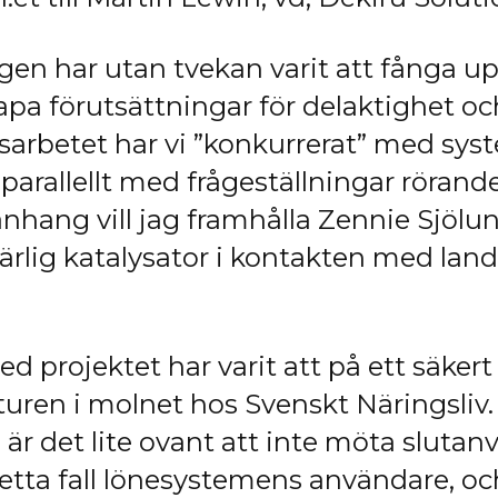
en har utan tvekan varit att fånga up
apa förutsättningar för delaktighet o
sarbetet har vi ”konkurrerat” med sys
arallellt med frågeställningar röran
manhang vill jag framhålla Zennie Sjöl
rlig katalysator i kontakten med land
projektet har varit att på ett säkert 
kturen i molnet hos Svenskt Näringsliv
r det lite ovant att inte möta sluta
i detta fall lönesystemens användare, 