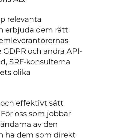
p relevanta
ch erbjuda dem rätt
temleverantörernas
de GDPR och andra API-
und, SRF-konsulterna
ets olika
och effektivt sätt
. För oss som jobbar
nvändarna av den
och ha dem som direkt