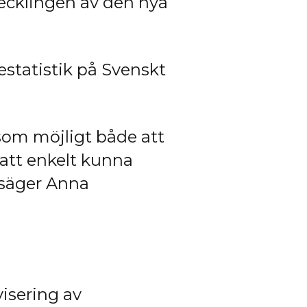
tvecklingen av den nya
estatistik på Svenskt
 som möjligt både att
 att enkelt kunna
! säger Anna
visering av