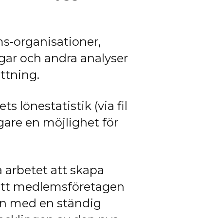
s-organisationer,
gar och andra analyser
ttning.
s lönestatistik (via fil
igare en möjlighet för
a arbetet att skapa
r att medlemsföretagen
on med en ständig