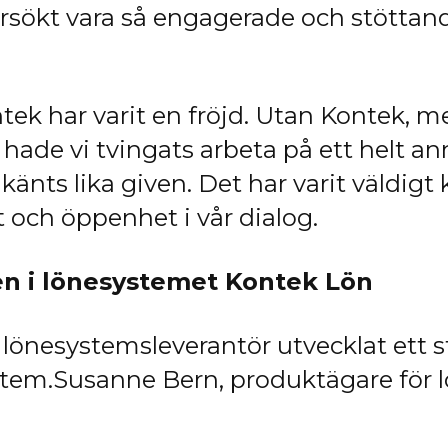
örsökt vara så engagerade och stöttan
ek har varit en fröjd. Utan Kontek, m
hade vi tvingats arbeta på ett helt an
nts lika given. Det har varit väldigt 
et och öppenhet i vår dialog.
en i lönesystemet Kontek Lön
 lönesystemsleverantör utvecklat ett s
system.Susanne Bern, produktägare för