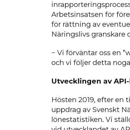
inrapporteringsproces
Arbetsinsatsen för för
för rättning av eventu
Näringslivs granskare 
− Vi förväntar oss en ”
och vi följer detta noga
Utvecklingen av API
Hösten 2019, efter en t
uppdrag av Svenskt När
lönestatistiken. Vi st
vid utvecklandet av API