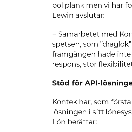
bollplank men vi har f
Lewin avslutar:
− Samarbetet med Kont
spetsen, som ”draglok” 
framgången hade inte kä
respons, stor flexibilit
Stöd för API-lösning
Kontek har, som första
lösningen i sitt löne
Lön berättar: