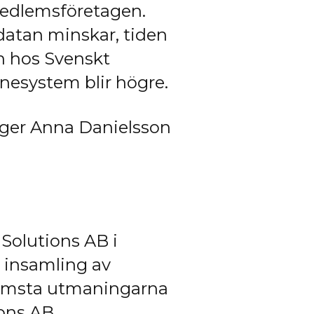
medlemsföretagen.
 datan minskar, tiden
ch hos Svenskt
nesystem blir högre.
säger Anna Danielsson
 Solutions AB i
r insamling av
 främsta utmaningarna
ions AB.