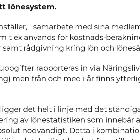
itt lönesystem.
mställer, i samarbete med sina medlem
som t ex används för kostnads-beräknin
r samt rådgivning kring lön och lönesä
ppgifter rapporteras in via Näringslivet
ing) men från och med i år finns ytterl
ligger det helt i linje med det ständig
tering av lönestatistiken som innebä
absolut nödvändigt. Detta i kombinati