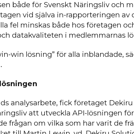
sen både för Svenskt Näringsliv och 
etagen vid själva in-rapporteringen av
ella fel minskas både hos företagen o
och datakvaliteten i medlemmarnas lö
win-win lösning” för alla inblandade, 
.
-lösningen
ids analysarbete, fick företaget Dekiru
ingsliv att utveckla API-lösningen fö
ällde frågan om vilka som har varit de
:et till Martin Lewin, vd, Dekiru Solut