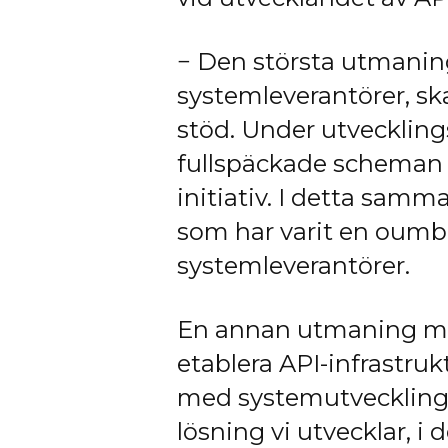
− Den största utmaning
systemleverantörer, sk
stöd. Under utveckling
fullspäckade scheman p
initiativ. I detta sam
som har varit en oumbä
systemleverantörer.
En annan utmaning med 
etablera API-infrastru
med systemutveckling ä
lösning vi utvecklar, 