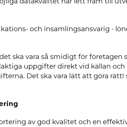
jliga datakvalitet har lett fram till u
kations- och insamlingsansvarig - lön
 det ska vara så smidigt för företagen
laktiga uppgifter direkt vid källan och
fterna. Det ska vara lätt att göra rätt
ering
ortering av god kvalitet och en effekti