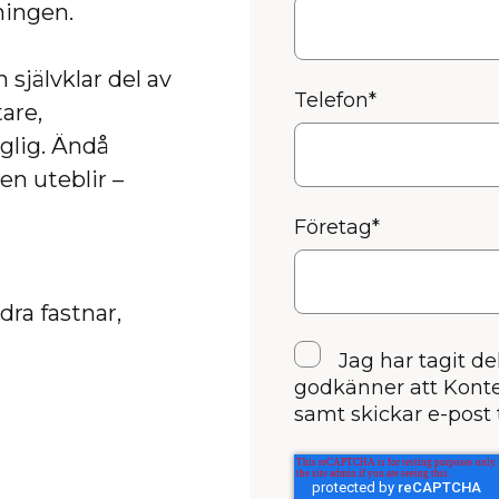
sningen.
 självklar del av
Telefon
*
are,
nglig. Ändå
en uteblir –
Företag
*
dra fastnar,
Jag har tagit de
godkänner att Konte
samt skickar e-post t