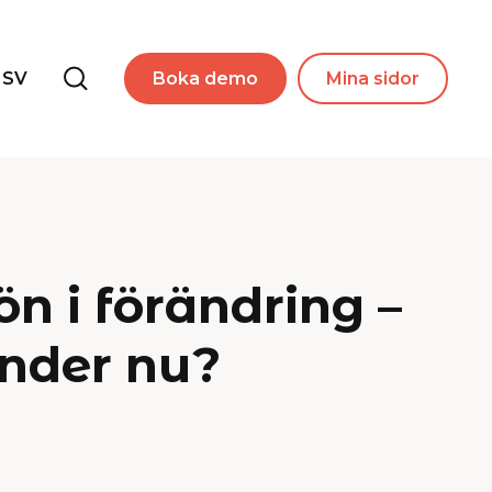
SV
Boka demo
Mina sidor
n i förändring –
nder nu?