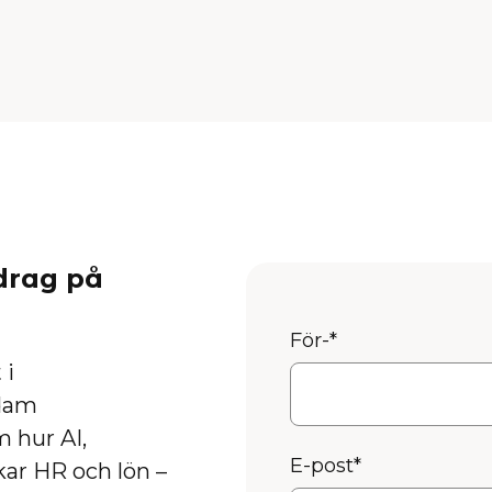
drag på
För-
*
 i
Adam
 hur AI,
E-post
*
ar HR och lön –