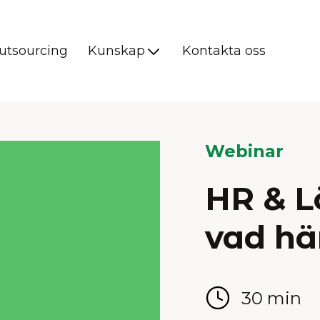
utsourcing
Kunskap
Kontakta oss
Webinar
HR & Lö
vad hä
30 min