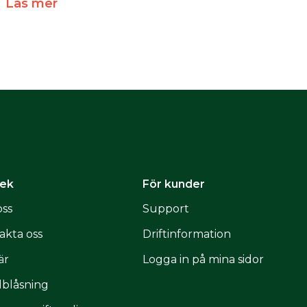
Läs mer
ek
För kunder
ss
Support
akta oss
Driftinformation
är
Logga in på mina sidor
lblåsning