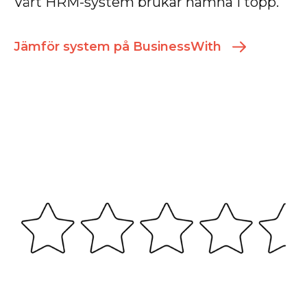
Vårt HRM-system brukar hamna i topp.
Jämför system på BusinessWith