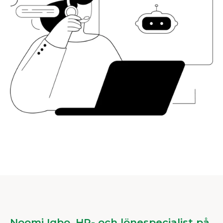
Noomi Igbo, HR- och lönespecialist på