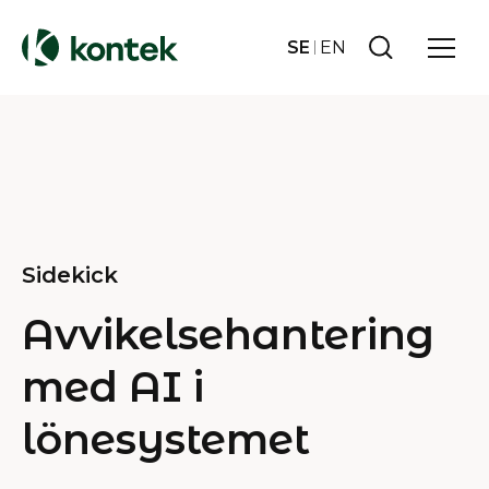
SE
EN
Sidekick
Avvikelsehantering
med AI i
lönesystemet